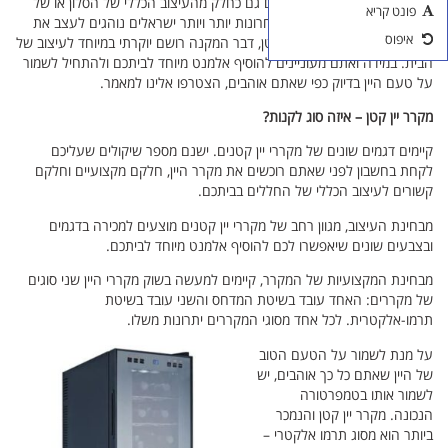
מקרר יין קטן משמש בתים רבים גם כחלק מהעיצוב הכללי של הסלון או של
פונט קריא
אביזרים ליין
המרתפים השונים. בשנים האחרונות יותר ויותר ישראלים נוהגים לעצב את
איפוס
ביתם ולהציב בסלון מקרר יין קטן, דבר המקנה רושם יוקרתי במיוחד לעיצוב של
כוסות יין
הבית. במידה ואתם מעוניינים להוסיף אלמנט מיוחד לביתכם ולהתחיל לשמור
על טעם היין בדיוק כפי שאתם אוהבים, הצטרפו אלינו למאמר.
מקרר יין קטן – איזה סוג לקנות?
קיימים דגמים שונים של מקררי יין קטנים. ישנם מספר שיקולים שעליכם
לקחת בחשבון לפני שאתם רוכשים את מקרר היין, חלקם מקצועיים וחלקם
קשורים לעיצוב הכללי של החללים בביתכם.
מבחינת העיצוב, מגוון רחב של מקררי יין קטנים מוצעים למכירה בדגמים
ובצבעים שונים שיאפשרו לכם להוסיף אלמנט מיוחד לביתכם.
מבחינת המקצועיות של המקרר, קיימים למעשה בשוק מקררי היין שני סוגים
של מקררים: האחד עובד בשיטת המדחס והשני עובד בשיטת
תרמו-אלקטרית. לכל אחד מסוגי המקררים יתרונות משלו.
על מנת לשמור על הטעם הטוב
של היין שאתם כל כך אוהבים, יש
לשמור אותו בטמפרטורה
הנכונה. מקרר יין קטן והנמכר
ביותר הוא מסוג תרמו אלקטרי –