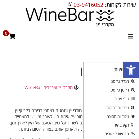
שירות לקוחות:
03-9416052
0
מקררי יין
פתח סרגל נגישות
מקרר יין ביתי
מקרר יינות קטן
כלי נגישות
מקרר יין מדחס
הגדל טקסט
30/11/2015
15:52
מקררי יין ואביזרים WineBar
הקטן טקסט
מקרר יין אינטגרלי
גווני אפור
מקרר יינות קטן
ניגודיות גבוהה
רבים מהאוכלוסייה בישראל הם חובבי יין ונוהגים לאחסן בביתם בקבוקי יין
בילט אין
ניגודיות הפוכה
שונים במשך הזמן. על מנת לשמור על איכות היין לאורך זמן, יש להצטייד
במקררי יין מקצועיים שיסייעו לכם לשמור על טיב הטעם של היין לאורך זמן,
רקע בהיר
מקררים שונים
להגיש אותם בטמפרטורה הנכונה ולאחסן אותם בצורה הטובה ביותר.
הדגשת קישורים