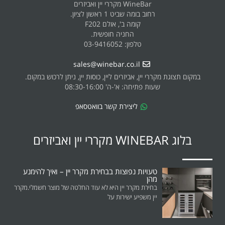
WineBar מקררי יין ואביזרים
רחוב בומה שביט 1 ראשון לציון.
קומה ב', אולם F202
החניה חופשית.
טלפון: 03-9416052
sales@winebar.co.il
במקום תצוגת מקררי יין, אביזרים ליין, כוסות יין, ניתן לרכוש במקום.
שעות פתיחה: א'-ה' 08:30-16:00
ליצירת קשר בוואטסאפ
בלוג WINEBAR מקררי יין ואביזרים
טעויות נפוצות בבחירת מקרר יין – ואיך להימנע
מהן
בחירת מקרר יין היא לא עוד החלטה של מוצר חשמלי.מקרר
יין משפיע ישירות על