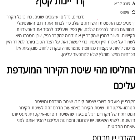
איך בוחרים מקרר יינות קטן?
פונט קריא
אביזרים ליין
איפוס
ישנו
היצע גדול של מקררי יין
, בדגמים, גדלים ועיצובים שונים. כמו כן כל מקרר
כוסות יין
יין מגיע עם התופסות והשדרוגים שלו. כדי לבחור את הדגם האופטימלי
והמותאם ביותר לצרכים שלכם, אין ספק שעליכם להכיר את האפשרויות
הקיימות. חשוב להבין שמקרר יין אינו דומה למקרר רגיל, שכן מטרתו היא
לשמור על איכות היין וטעמו. כדי לעשות זאת על הצד הטוב ביותר למקרר היין
צריכות להיות פונקציות כמו ווסת טמפרטורה ובקרת לחות. פונקציות אלו
הכרחיות ממש ומומלץ שלא להתפשר עליהן.
החליטו מהי שיטת הקירור המועדפת
עליכם
מקררי יין פועלים בשתי שיטות קירור: שיטת המדחס והשיטה
הטרמו-אלקטרית. שיטת הקירור באמצעות מדחס זהה לשיטת הקירור
המסורתית של מקררים רגילים בעוד שהשיטה הטרמו-אלקטרית מעט יותר
חדשנית. לשתי השיטות יש יתרונות וחסרונות ועליכם להכיר אותם לפני
שאתם מחליטים.
מקררי יין מדחס