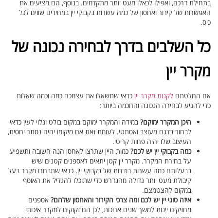
בתחילת דרכם, ואפילו לכאלו מעט יותר מתקדמים. בנוסף, הם מציעים את
האפשרות של קירור ואחסון של כמה עשרות בקבוקי יין במחירים שווים לכל
כיס.
כל השלבים בדרך לבחירה נכונה של
מקרר יין
אם החלטתם
לקנות מקרר יין
כדאי שתשאלו את עצמכם כמה וכמה שאלות
כדי להגיע לבחירה הנכונה והחכמה ביותר:
היכן המקרר ימוקם?
במידה והמקרר ימוקם במקום בולט וגלוי לעין כדאי
לבחור בדגם מעוצב ואסתטי. לעומת זאת אם מיקומו יהיה נסתר יחסית,
העיצוב שלו יהיה פחות קריטי.
כמה בקבוקי יין יש לכם?
כמות היין שתרצו לאחסן הנה חשובה ותשפיע
על בחירת המקרר. מקרר יין קטן יתאים לאספנים קטנים שיש
בבעלותם כמה עשרות בודדות של בקבוקי יין. כדאי שתבחרו מקרר בעל
קיבולת מעט יותר גדולה מהנדרש כדי שתוכלו להגדיל את האוסף
במקום להצטמצם.
איזה סוגי יין יש לכם ומה צרכי הקירור והאחסון שלהם?
אספנים
מחזיקים יינות למשך שנים ארוכות, לכן הם זקוקים למקרר איכותי