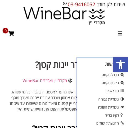
שירות לקוחות:
03-9416052
0
מקררי יין
פתח סרגל נגישות
מקרר יין ביתי
איך לבחור מקרר יינות קטן?
כלי נגישות
מקרר יין מדחס
הגדל טקסט
31/10/2019
12:59
מקררי יין ואביזרים WineBar
הקטן טקסט
מקרר יין אינטגרלי
גווני אפור
למרות הסברה הרווחת, מקרר יין אינו מיועד לאספני יין בלבד. כל מי שנוהג
להחזיק בביתו בקבוקי יין ללא מקום אחסון מוגדר עבורם ייהנה מערך מוסף
ניגודיות גבוהה
בילט אין
בעת קניית מקרר יין. ישנם מקררי יין קטנים ומאוד נוחים שישמרו על איכותו
ניגודיות הפוכה
של היין ועל הטמפרטורה שלו אופטימלית ויהפכו את חוויית שתיית היין
למיטבית.
רקע בהיר
מקררים שונים
הדגשת קישורים