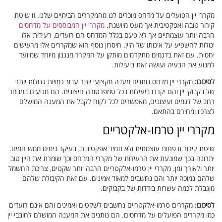
מקררי יין הפועלים על מדחס מוכרים לנו מהמקררים הביתיים שלנו. זו שיטת
קירור טובה ואפקטיבית אך מעט מיושנת.
מקררי יין המבוססים על מדחסים
הרבה יותר עוצמתיים אך לא פעם בגלל המדחס הם רועדים, רעידות אלו
יכולות להשפיע על איכותו של היין. חיסרון נוסף הוא שמקררים אלו מרעישים
יחסית. עם זאת בדגמים מתקדמים מותקן על המקרר מנגנון מיוחד שמיועד
למנוע את הבעיה ועושה זאת ביעילות.
לסיכום:
מקררי יין מדחס נותנים מענה מקצועי יותר עבור כמויות גדולות יותר
של בקבוקי יין והם יקררו ביעילות בכל טמפרטורה חיצונית. הם מגיעים במבחר
רחב של דגמים ועיצובים, מאפשרים לכל לקוח לקבל את המענה המושלם
לצרכיו ומחירם בהתאם.
מקררי יין טרמו-אלקטריים
שיטת קירור זו פחות עוצמתית ולא תמיד אפקטיבית, בעיקר בימים ממש חמים.
יתרונה בכך שמונעת את הרעידות של מקררי המדחס וכך שומרת את היין טוב
יותר ולאורך זמן. מקררי יין טרמו-אלקטריים הרבה יותר שקטים, צריכת החשמל
שלהם נמוכה יותר והם נחשבים למאוד אמינים. עם זאת הקיבולת שלהם
מוגבלת לכמה עשרות בודדות של בקבוקים.
לסיכום:
מקררים טרמו-אלקטריים נחשבים לשקטים ואמינים והם אינם רועדים
כמו מקררים הפועלים על מדחסים. הם נותנים את המענה המושלם לחובבי יין