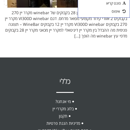
פונט קריא
אביזרים ליין
איפוס
דברים שכדאי לדעת על מקרר יין 28 בקבוקים של winebar מקרר יין 270
כוסות יין
בקבוקים 2 אזורי קירור מקצועי מפואר מדחס. דגם VI300D winebar מקרר יין
270 בקבוקים VI300D winebar מקרר יין 12 בקבוקים WineBar – תצוגה
פנימית מה ההבדל בין מקרר יין דיגיטאלי למקרר יין מכאני מקרר יין 28 בקבוקים
מדפי עץ winebar מה הופך […]
כללי
מי אנחנו?
בלוג מקררי יין
תקנון
מדיניות הגנת פרטיות