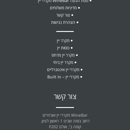
מפת הגעה WineBar מקררי יין
מדיניות משלוחים
צור קשר
הצהרת נגישות
מקרר יין
כוסות יין
מקרר יין מדחס
מקרר יין ביתי
מקררי יין אינטגרליים
מקררי יין – Built In
צור קשר
WineBar מקררי יין ואביזרים
רחוב בומה שביט 1 ראשון לציון.
קומה ב', אולם F202