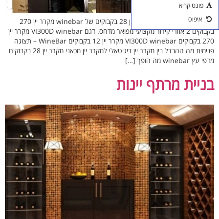
פונט קריא
אביזרים ליין
איפוס
דברים שכדאי לדעת על מקרר יין 28 בקבוקים של winebar מקרר יין 270
כוסות יין
בקבוקים 2 אזורי קירור מקצועי מפואר מדחס. דגם VI300D winebar מקרר יין
270 בקבוקים VI300D winebar מקרר יין 12 בקבוקים WineBar – תצוגה
פנימית מה ההבדל בין מקרר יין דיגיטאלי למקרר יין מכאני מקרר יין 28 בקבוקים
מדפי עץ winebar מה הופך […]
בניית מרתף יינות