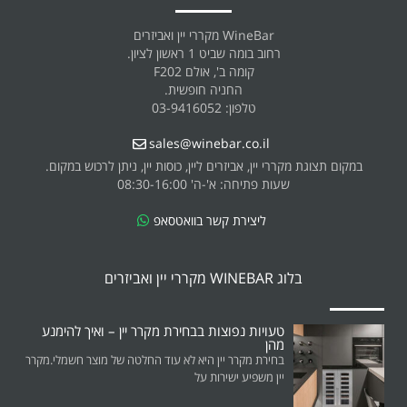
WineBar מקררי יין ואביזרים
רחוב בומה שביט 1 ראשון לציון.
קומה ב', אולם F202
החניה חופשית.
טלפון: 03-9416052
sales@winebar.co.il
במקום תצוגת מקררי יין, אביזרים ליין, כוסות יין, ניתן לרכוש במקום.
שעות פתיחה: א'-ה' 08:30-16:00
ליצירת קשר בוואטסאפ
בלוג WINEBAR מקררי יין ואביזרים
טעויות נפוצות בבחירת מקרר יין – ואיך להימנע
מהן
בחירת מקרר יין היא לא עוד החלטה של מוצר חשמלי.מקרר
יין משפיע ישירות על