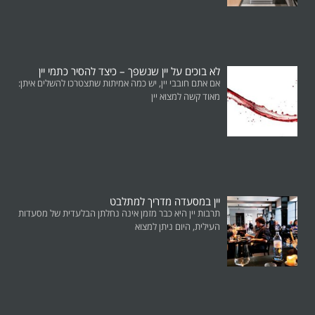
לא בוכים על יין שנשפך – כיצד להסיר כתמי יין
אם אתם חובבי יין, יש כמה אמיתות שתצטרכו להשלים איתן:
מאוד קשה למצוא יין
יין במסעדה מדריך למתלבט
תרבות יין היא כבר מזמן אינה נחלתן הבלעדית של מסעדות
העילית, היום ניתן למצוא