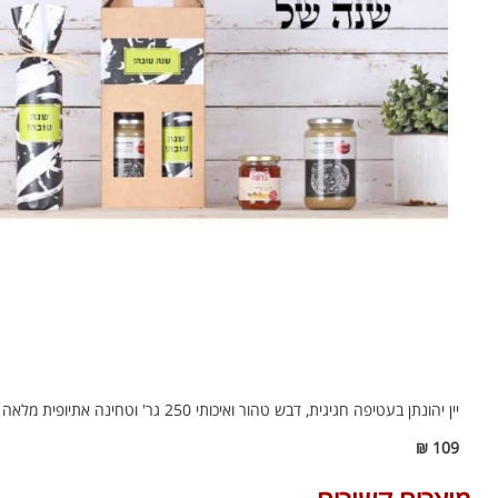
יין יהונתן בעטיפה חגיגית, דבש טהור ואיכותי 250 גר' וטחינה אתיופית מלאה איכותית, במארז מתנה.
109 ₪