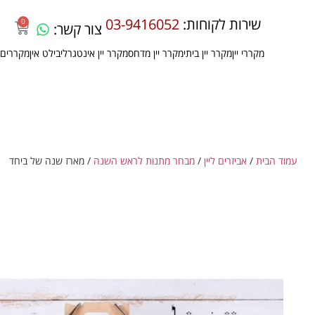
שירות לקוחות:
03-9416052
0
צור קשר:
מקררי יין
מקרר יין ביתי
מקרר יין מדחס
מקרר יין אינטגרלי
בילט אין
מקררים 
עמוד הבית
/
אביזרים ליין
/
מבחר מתנות לראש השנה
/ מארז שנה של ביחד