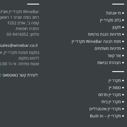
WineBar מקררי יין ואביזרים
מי אנחנו?
רחוב בומה שביט 1 ראשון לציון.
בלוג מקררי יין
קומה ב', אולם F202
תקנון
החניה חופשית.
מדיניות הגנת פרטיות
טלפון: 03-9416052
מפת הגעה WineBar מקררי יין
sales@winebar.co.il
מדיניות משלוחים
במקום תצוגת מקררי יין, אביז
צור קשר
לרכוש במקום.
הצהרת נגישות
שעות פתיחה: א'-ה' 08:30-16:00
ליצירת קשר בוואטסאפ
מקרר יין
כוסות יין
מקרר יין מדחס
מקרר יין ביתי
מקררי יין אינטגרליים
מקררי יין – Built In