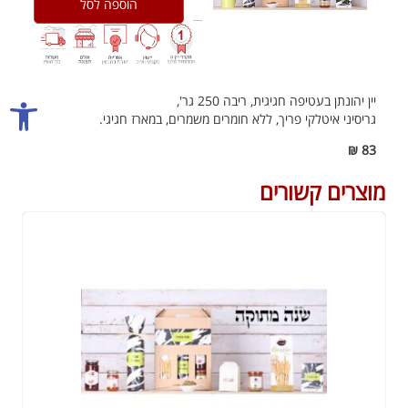
הוספה לסל
אביזרים ליין
כוסות יין
פתח סרגל
יין יהונתן בעטיפה חגיגית, ריבה 250 גר',
גריסיני איטלקי פריך, ללא חומרים משמרים, במארז חגיגי.
₪
83
מוצרים קשורים