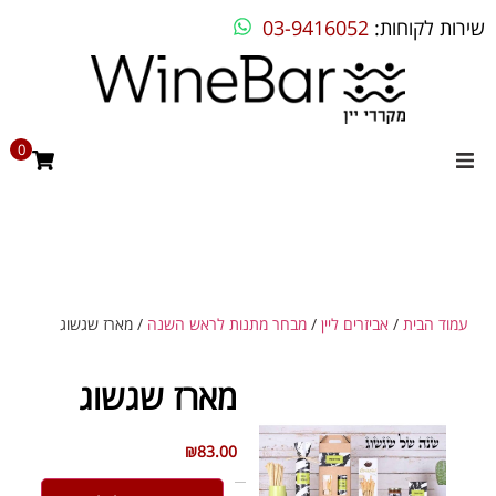
שירות לקוחות:
03-9416052
0
מקררי יין
מקרר יין ביתי
מקרר יין מדחס
עמוד הבית
/
אביזרים ליין
/
מבחר מתנות לראש השנה
/ מארז שגשוג
מקרר יין אינטגרלי
מארז שגשוג
בילט אין
₪
83.00
מקררים שונים