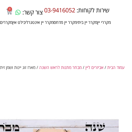
שירות לקוחות:
03-9416052
0
צור קשר:
מקררי יין
מקרר יין ביתי
מקרר יין מדחס
מקרר יין אינטגרלי
בילט אין
מקררים 
עמוד הבית
/
אביזרים ליין
/
מבחר מתנות לראש השנה
/ מארז זוג יינות ושמן זית