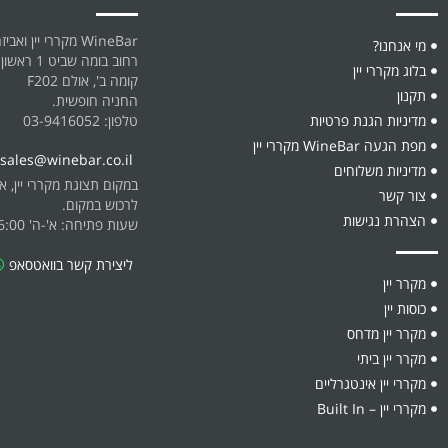
WineBar מקררי יין ואביזרים
מי אנחנו?
רחוב בומה שביט 1 ראשון לציון.
בלוג מקררי יין
קומה ב', אולם F202
תקנון
החניה חופשית.
מדיניות הגנת פרטיות
טלפון: 03-9416052
מפת הגעה WineBar מקררי יין
sales@winebar.co.il
מדיניות משלוחים
במקום תצוגת מקררי יין, אביז
צור קשר
לרכוש במקום.
הצהרת נגישות
שעות פתיחה: א'-ה' 08:30-16:00
ליצירת קשר בוואטסאפ
מקרר יין
כוסות יין
מקרר יין מדחס
מקרר יין ביתי
מקררי יין אינטגרליים
מקררי יין – Built In