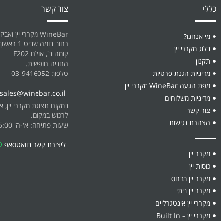
כללי
צור קשר
WineBar מקררי יין ואביזרים
מי אנחנו?
רחוב בומה שביט 1 ראשון לציון.
בלוג מקררי יין
קומה ב', אולם F202
תקנון
החניה חופשית.
מדיניות הגנת פרטיות
טלפון: 03-9416052
מפת הגעה WineBar מקררי יין
sales@winebar.co.il
מדיניות משלוחים
במקום תצוגת מקררי יין, אביז
צור קשר
לרכוש במקום.
הצהרת נגישות
שעות פתיחה: א'-ה' 08:30-16:00
ליצירת קשר בוואטסאפ
מקרר יין
כוסות יין
מקרר יין מדחס
מקרר יין ביתי
מקררי יין אינטגרליים
מקררי יין – Built In