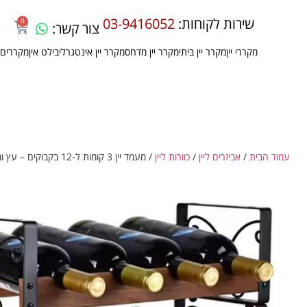
שירות לקוחות:
03-9416052
0
צור קשר:
מקררי יין
מקרר יין ביתי
מקרר יין מדחס
מקרר יין אינטגרלי
בילט אין
מקררים 
עמוד הבית
/
אביזרים ליין
/
כוורות ליין
/ מעמד יין 3 קומות ל-12 בקבוקים – עץ ומתכת