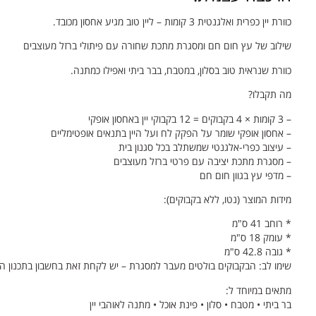
כוורת יין כפרית ואלגנטית 3 קומות – ליין טוב מגיע אחסון מכובד.
שילוב של עץ חום חם ומסגרת מתכת שחורה עם פיתולי ברזל מעוצבים
כוורת שנראית טוב בסלון, במטבח, בבר ביתי ואפילו כמתנה.
מה תקבלו?
– 3 קומות × 4 בקבוקים = 12 בקבוקי יין באחסון אופקי
– אחסון אופקי שומר על הפקק לח ועל היין בתנאים אופטימליים
– עיצוב כפרי-אלגנטי שמשתלב בכל סגנון בית
– מסגרת מתכת יציבה עם פרטי ברזל מעוצבים
– מדפי עץ בגוון חום חם
מידות המוצר (נטו, ללא בקבוקים):
* רוחב 41 ס"מ
* עומק 18 ס"מ
* גובה 42.8 ס"מ
שימו לב: הבקבוקים בולטים מעבר למסגרת – יש לקחת זאת בחשבון בתכנון המ
מתאים במיוחד ל:
בר ביתי • מטבח • סלון • פינת אוכל • מתנה לאוהבי יין