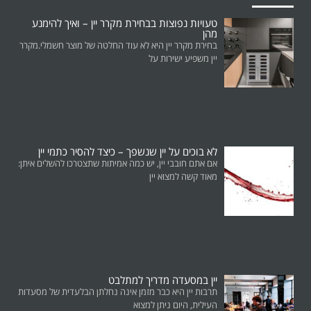
טעויות נפוצות בבחירת מקרר יין – ואיך להימנע
מהן
בחירת מקרר יין היא לא עוד החלטה של מוצר חשמלי.מקרר
יין משפיע ישירות על
לא בוכים על יין שנשפך – כיצד להסיר כתמי יין
אם אתם חובבי יין, יש כמה אמיתות שתצטרכו להשלים איתן:
מאוד קשה למצוא יין
יין במסעדה מדריך למתלבט
תרבות יין היא כבר מזמן אינה נחלתן הבלעדית של מסעדות
העילית, היום ניתן למצוא