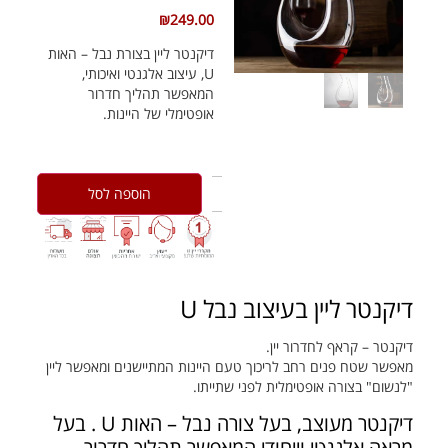
₪
249.00
אביזרים ליין
דיקנטר ליין בצורת נבל – האות
U, עיצוב אלגנטי ואיכותי,
כוסות יין
המאפשר תהליך חדרור
אופטימלי של היינות.
הוספה לסל
דיקנטר ליין בעיצוב נבל U
דיקנטר – קראף לחדרור יין.
מאפשר שטח פנים רחב לריכוך טעם היינות המתיישנים ומאפשר ליין
"לנשום" בצורה אופטימלית לפני שתייתו.
דיקנטר מעוצב, בעל צורה נבל – האות U . בעל
מראה אלגנטי וייחודי ה
מאפשר תהליך חדרור