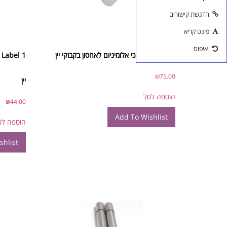
הדגשת קישורים
פונט קריא
איפוס
Duo – זוג תומכי אלומיניום לאחסון בקבוקי יין
1
₪
75.00
יין
הוספה לסל
₪
44.00
Add To Wishlist
הוספה לס
shlist