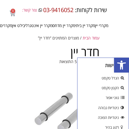
שירות לקוחות:
03-9416052
צור קשר:
0
מקררי יין
מקרר יין ביתי
מקרר יין מדחס
מקרר יין אינטגרלי
בילט אין
מקררים 
עמוד הבית
/ מוצרים המתויגים “חדר יין”
חדר יין
פתח סרגל נגישות
מציגים את כל ⁦5⁩ התוצאות
כלי נגישות
הגדל טקסט
הקטן טקסט
גווני אפור
ניגודיות גבוהה
ניגודיות הפוכה
רקע בהיר