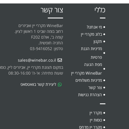
כללי
צור קשר
WineBar מקררי יין ואביזרים
מי אנחנו?
רחוב בומה שביט 1 ראשון לציון.
בלוג מקררי יין
קומה ב', אולם F202
תקנון
החניה חופשית.
מדיניות הגנת
טלפון: 03-9416052
פרטיות
sales@winebar.co.il
מפת הגעה
במקום תצוגת מקררי יין, אביזרים ליין, כוסו
שעות פתיחה: א'-ה' 08:30-16:00
WineBar מקררי יין
מדיניות משלוחים
ליצירת קשר בוואטסאפ
צור קשר
הצהרת נגישות
מקרר יין
כוסות יין
מקרר יין מדחס