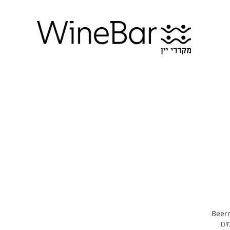
 לא צריך לזחול לתוך מיכלי תסיסה ענקים.ה- Beermachine
ים