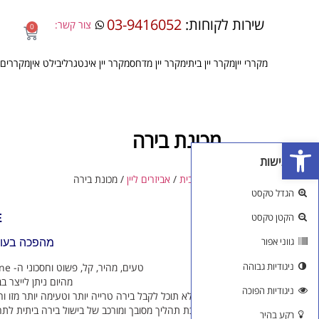
שירות לקוחות:
03-9416052
צור קשר:
0
מקררי יין
מקרר יין ביתי
מקרר יין מדחס
מקרר יין אינטגרלי
בילט אין
מקררים 
מכונת בירה
פתח סרגל נגישות
כלי נגישות
עמוד הבית
/
אביזרים ליין
/ מכונת בירה
הגדל טקסט
הקטן טקסט
E
גווני אפור
מהפכה בעולם
ניגודיות גבוהה
טעים, מהיר, קל, פשוט וחסכוני ה- Beermachine קלה לשימוש, מהירה בבישול והתוצאות מ-ד-ה-י-מ-ו-ת!!
מהיום ניתן לייצר ב
ניגודיות הפוכה
הופכת תהליך מסובך ומורכב של בישול בירה ביתית ל
רקע בהיר