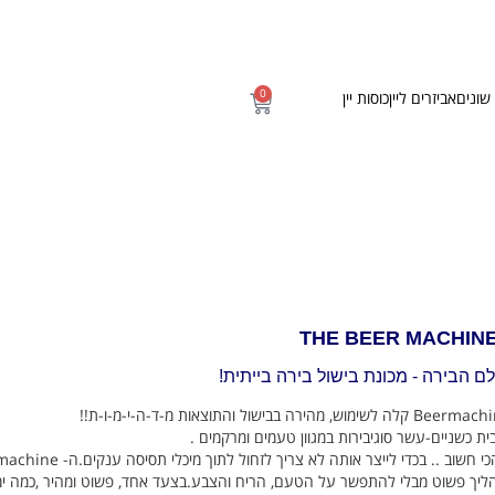
0
שונים
אביזרים ליין
כוסות יין
THE BEER MACHIN
 הבירה - מכונת בישול בירה בייתית!
בית כשניים-עשר סוגיבירות במגוון טעמים ומרקמים .
לעולם לא תוכל לקבל בירה טרייה יותר וטעימה יותר מזו והכי חשוב .. בכדי לייצר אותה
תהליך פשוט מבלי להתפשר על הטעם, הריח והצבע.בצעד אחד, פשוט ומהיר ,כמה ימ