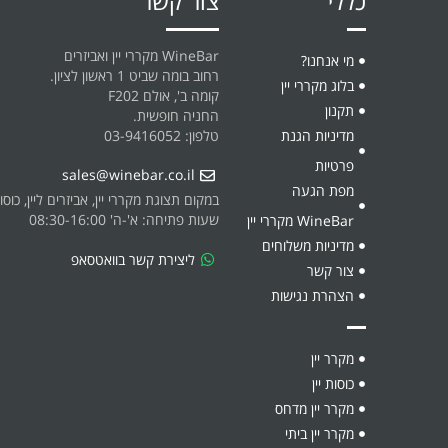
כללי
צור קשר
WineBar מקררי יין ואביזרים
מי אנחנו?
רחוב בומה שביט 1 ראשון לציון.
בלוג מקררי יין
קומה ב', אולם F202
תקנון
החניה חופשית.
מדיניות הגנת
טלפון: 03-9416052
פרטיות
sales@winebar.co.il
מפת הגעה
במקום תצוגת מקררי יין, אביזרים ליין, כוסו
שעות פתיחה: א'-ה' 08:30-16:00
WineBar מקררי יין
מדיניות משלוחים
ליצירת קשר בוואטסאפ
צור קשר
הצהרת נגישות
מקרר יין
כוסות יין
מקרר יין מדחס
מקרר יין ביתי