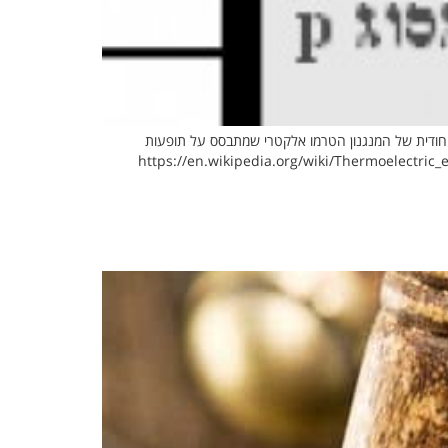
ייחודית של המנגנון הטרמו אלקטרי שמתבסס על תופעות
בתחילת המאה ה- 19 ע"י פיזקאי גרמני בשם סיבק ופיזקאי צרפתי בשם פלטייר.. למתעניינים מעבר לכך תוכלו לקרוא גם ב: https://en.wikipedia.org/wiki/Thermoelectric_effect