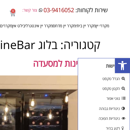
שירות לקוחות:
03-9416052
צור קשר:
0
מקררי יין
מקרר יין ביתי
מקרר יין מדחס
מקרר יין אינטגרלי
בילט אין
מקררים 
קטגוריה:
בלוג WineBar מקררי יין ואביזרים
פתח סרגל נגישות
מקרר יינות למסעדה
כלי נגישות
הגדל טקסט
הקטן טקסט
גווני אפור
ניגודיות גבוהה
ניגודיות הפוכה
רקע בהיר