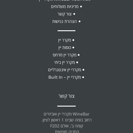
מדיניות משלוחים
צור קשר
הצהרת נגישות
מקרר יין
כוסות יין
מקרר יין מדחס
מקרר יין ביתי
מקררי יין אינטגרליים
מקררי יין – Built In
צור קשר
WineBar מקררי יין ואביזרים
רחוב בומה שביט 1 ראשון לציון.
קומה ב', אולם F202
החניה חופשית.