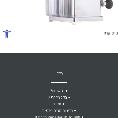
אביזרים ליין
כוסות יין
פתח סרגל
גורס_קרח
כללי
מי אנחנו?
בלוג מקררי יין
תקנון
מדיניות הגנת פרטיות
מפת הגעה WineBar מקררי יין