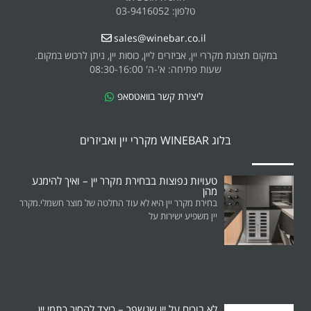
טלפון: 03-9416052
sales@winebar.co.il
במקום תצוגת מקררי יין, אביזרים ליין, כוסות יין, ניתן לרכוש במקום.
שעות פתיחה: א'-ה' 08:30-16:00
ליצירת קשר בוואטסאפ
בלוג WINEBAR מקררי יין ואביזרים
טעויות נפוצות בבחירת מקרר יין – ואיך להימנע
מהן
בחירת מקרר יין היא לא עוד החלטה של מוצר חשמלי.מקרר
יין משפיע ישירות על
לא בוכים על יין שנשפך – כיצד להסיר כתמי יין