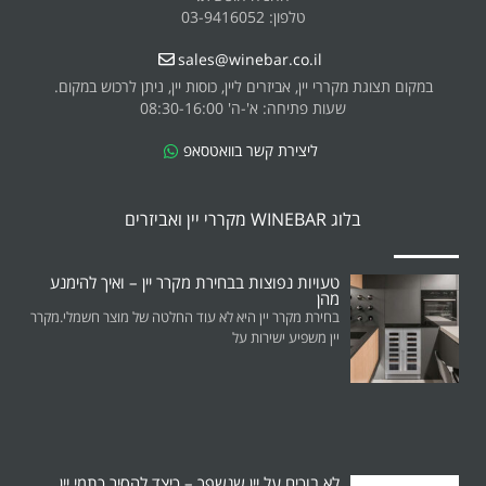
טלפון: 03-9416052
sales@winebar.co.il
במקום תצוגת מקררי יין, אביזרים ליין, כוסות יין, ניתן לרכוש במקום.
שעות פתיחה: א'-ה' 08:30-16:00
ליצירת קשר בוואטסאפ
בלוג WINEBAR מקררי יין ואביזרים
טעויות נפוצות בבחירת מקרר יין – ואיך להימנע
מהן
בחירת מקרר יין היא לא עוד החלטה של מוצר חשמלי.מקרר
יין משפיע ישירות על
לא בוכים על יין שנשפך – כיצד להסיר כתמי יין