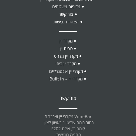
מדיניות משלוחים
צור קשר
הצהרת נגישות
מקרר יין
כוסות יין
מקרר יין מדחס
מקרר יין ביתי
מקררי יין אינטגרליים
מקררי יין – Built In
צור קשר
WineBar מקררי יין ואביזרים
רחוב בומה שביט 1 ראשון לציון.
קומה ב', אולם F202
החניה חופשית.