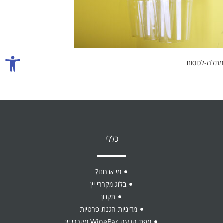
אביזרים ליין
כוסות יין
פתח סרגל
מתלה-לכוסות
כללי
מי אנחנו?
בלוג מקררי יין
תקנון
מדיניות הגנת פרטיות
מפת הגעה WineBar מקררי יין