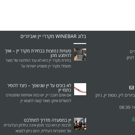
בלוג WINEBAR מקררי יין ואביזרים
טעויות נפוצות בבחירת מקרר יין – ואיך
להימנע מהן
בחירת מקרר יין היא לא עוד החלטה של מוצר
חשמלי.מקרר יין משפיע ישירות על
לא בוכים על יין שנשפך – כיצד להסיר
כתמי יין
רים ליין, כוסות יין, ניתן
אם אתם חובבי יין, יש כמה אמיתות שתצטרכו
להשלים איתן: מאוד קשה למצוא יין
יין במסעדה מדריך למתלבט
תרבות יין היא כבר מזמן אינה נחלתן הבלעדית
של מסעדות העילית, היום ניתן למצוא