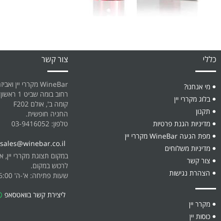
כללי
צור קשר
WineBar מקררי יין ואביזרים
מי אנחנו?
רחוב בומה שביט 1 ראשון לציון.
בלוג מקררי יין
קומה ב', אולם F202
תקנון
החניה חופשית.
מדיניות הגנת פרטיות
טלפון: 03-9416052
מפת הגעה WineBar מקררי יין
sales@winebar.co.il
מדיניות משלוחים
במקום תצוגת מקררי יין, אביז
צור קשר
לרכוש במקום.
הצהרת נגישות
שעות פתיחה: א'-ה' 08:30-16:00
ליצירת קשר בוואטסאפ
מקרר יין
כוסות יין