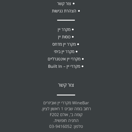
צור קשר
הצהרת נגישות
מקרר יין
כוסות יין
מקרר יין מדחס
מקרר יין ביתי
מקררי יין אינטגרליים
מקררי יין – Built In
צור קשר
WineBar מקררי יין ואביזרים
רחוב בומה שביט 1 ראשון לציון.
קומה ב', אולם F202
החניה חופשית.
טלפון: 03-9416052