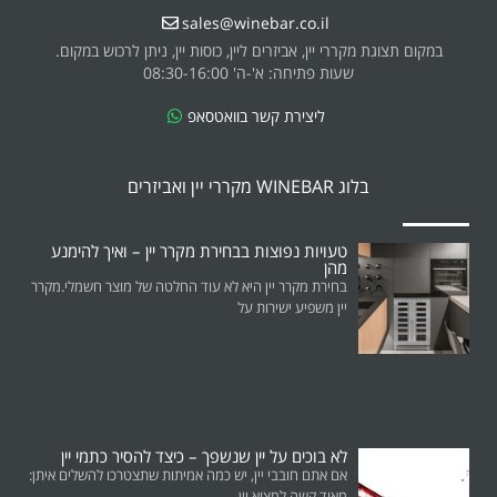
sales@winebar.co.il
במקום תצוגת מקררי יין, אביזרים ליין, כוסות יין, ניתן לרכוש במקום.
שעות פתיחה: א'-ה' 08:30-16:00
ליצירת קשר בוואטסאפ
בלוג WINEBAR מקררי יין ואביזרים
טעויות נפוצות בבחירת מקרר יין – ואיך להימנע
מהן
בחירת מקרר יין היא לא עוד החלטה של מוצר חשמלי.מקרר
יין משפיע ישירות על
לא בוכים על יין שנשפך – כיצד להסיר כתמי יין
אם אתם חובבי יין, יש כמה אמיתות שתצטרכו להשלים איתן:
מאוד קשה למצוא יין