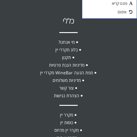
פונט קריא
אביזרים ליין
איפוס
כללי
כוסות יין
מי אנחנו?
בלוג מקררי יין
תקנון
מדיניות הגנת פרטיות
מפת הגעה WineBar מקררי יין
מדיניות משלוחים
צור קשר
הצהרת נגישות
מקרר יין
כוסות יין
מקרר יין מדחס