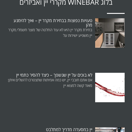
בלוג WINEBAR מקררי יין ואביזרים
טעויות נפוצות בבחירת מקרר יין – ואיך להימנע
מהן
בחירת מקרר יין היא לא עוד החלטה של מוצר חשמלי.מקרר
יין משפיע ישירות על
לא בוכים על יין שנשפך – כיצד להסיר כתמי יין
אם אתם חובבי יין, יש כמה אמיתות שתצטרכו להשלים איתן:
מאוד קשה למצוא יין
יין במסעדה מדריך למתלבט