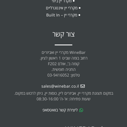
מקרר יין ביתי
מקררי יין אינטגרליים
מקררי יין – Built In
צור קשר
WineBar מקררי יין ואביזרים
רחוב בומה שביט 1 ראשון לציון.
קומה ב', אולם F202
החניה חופשית.
טלפון: 03-9416052
sales@winebar.co.il
במקום תצוגת מקררי יין, אביזרים ליין, כוסות יין, ניתן לרכוש במקום.
שעות פתיחה: א'-ה' 08:30-16:00
ליצירת קשר בוואטסאפ