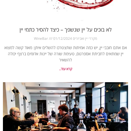
לא בוכים על יין שנשפך – כיצד להסיר כתמי יין
מקררי יין ואביזרים WineBar
01/12/2024
אם אתם חובבי יין, יש כמה אמיתות שתצטרכו להשלים איתן: מאוד קשה למצוא
יין שמתאים לחביתת אספרגוס, טעימת שורה של יינות אדומים ברצף יכולה
להשאיר
קרא עוד..