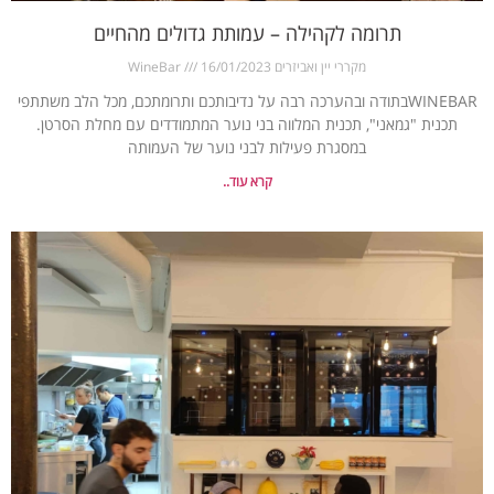
תרומה לקהילה – עמותת גדולים מהחיים
מקררי יין ואביזרים WineBar
16/01/2023
WINEBARבתודה ובהערכה רבה על נדיבותכם ותרומתכם, מכל הלב משתתפי
תכנית "גמאני", תכנית המלווה בני נוער המתמודדים עם מחלת הסרטן.
במסגרת פעילות לבני נוער של העמותה
קרא עוד..