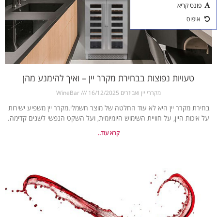
פונט קריא
אביזרים ליין
איפוס
כוסות יין
טעויות נפוצות בבחירת מקרר יין – ואיך להימנע מהן
מקררי יין ואביזרים WineBar
16/12/2025
בחירת מקרר יין היא לא עוד החלטה של מוצר חשמלי.מקרר יין משפיע ישירות
על איכות היין, על חוויית השימוש היומיומית, ועל השקט הנפשי לשנים קדימה.
קרא עוד..