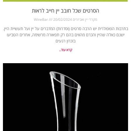
הסרטים שכל חובב יין חייב לראות
מקררי יין ואביזרים WineBar
20/02/2024
בתרבות הפופולרית יש הרבה סרטים (וסדרות) המדברים על יין ועל תעשיית היין.
ישנם כאלה שהיין והכרם מהווים בהם רק תפאורה מרשימה, אחרים הטביעו
בזכרון רגעים
קרא עוד..