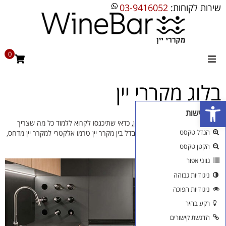
שירות לקוחות:
03-9416052
0
מקררי יין
בלוג מקררי יין
פתח סרגל נגישות
מקרר יין ביתי
כלי נגישות
אם אתם עומדים לרכוש מקרר יין, כדאי שתיכנסו לקרוא ללמוד כל מה שצריך
מקרר יין מדחס
הגדל טקסט
לפני הרכישה החשובה: מה ההבדל בין מקרר יין טרמו אלקטרי למקרר יין מדחס,
למה צריך מדפי עץ
הקטן טקסט
מקרר יין אינטגרלי
גווני אפור
ניגודיות גבוהה
בילט אין
ניגודיות הפוכה
רקע בהיר
מקררים שונים
הדגשת קישורים