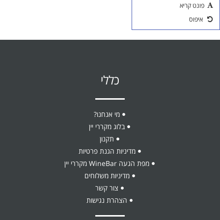
שנה טובה ומתוקה
פונט קריא
אביזרים ליין
איפוס
כוסות יין
כללי
מי אנחנו?
בלוג מקררי יין
תקנון
מדיניות הגנת פרטיות
מפת הגעה WineBar מקררי יין
מדיניות משלוחים
צור קשר
הצהרת נגישות