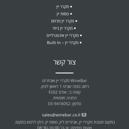
מקרר יין
כוסות יין
מקרר יין מדחס
מקרר יין ביתי
מקררי יין אינטגרליים
מקררי יין – Built In
צור קשר
WineBar מקררי יין ואביזרים
רחוב בומה שביט 1 ראשון לציון.
קומה ב', אולם F202
החניה חופשית.
טלפון: 03-9416052
sales@winebar.co.il
במקום תצוגת מקררי יין, אביזרים ליין, כוסות יין, ניתן לרכוש במקום.
שעות פתיחה: א'-ה' 08:30-16:00