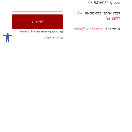
טלפון:
03-9416052
אביזרים ליין
דברו איתנו בוואטסאפ
:
03-
9416052
שליחה
כוסות יין
אימייל:
sales@winebar.co.il
פתח סרגל 
השימוש בפרטים כפוף ל־
מדיניות
הפרטיות שלנו
.