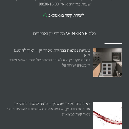
שעות פתיחה: א'-ה' 08:30-16:00
ליצירת קשר בוואטסאפ
בלוג WINEBAR מקררי יין ואביזרים
טעויות נפוצות בבחירת מקרר יין – ואיך להימנע
מהן
בחירת מקרר יין היא לא עוד החלטה של מוצר חשמלי.מקרר
יין משפיע ישירות על
לא בוכים על יין שנשפך – כיצד להסיר כתמי יין
אם אתם חובבי יין, יש כמה אמיתות שתצטרכו להשלים איתן:
מאוד קשה למצוא יין