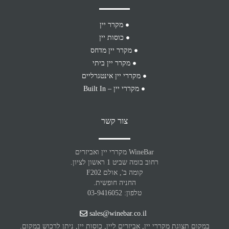
מקרר יין
כוסות יין
מקרר יין מדחס
מקרר יין ביתי
מקררי יין אינטגרליים
מקררי יין – Built In
צור קשר
WineBar מקררי יין ואביזרים
רחוב בומה שביט 1 ראשון לציון.
קומה ב', אולם F202
החניה חופשית.
טלפון: 03-9416052
sales@winebar.co.il
במקום תצוגת מקררי יין, אביזרים ליין, כוסות יין, ניתן לרכוש במקום.