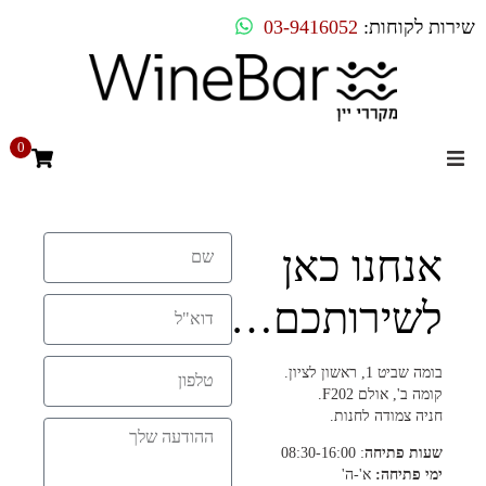
שירות לקוחות:
03-9416052
0
מקררי יין
אנחנו כאן
מקרר יין ביתי
לשירותכם…
מקרר יין מדחס
מקרר יין אינטגרלי
בומה שביט 1, ראשון לציון.
קומה ב', אולם F202.
חניה צמודה לחנות.
בילט אין
שעות פתיחה
: 08:30-16:00
ימי פתיחה:
א'-ה'
מקררים שונים